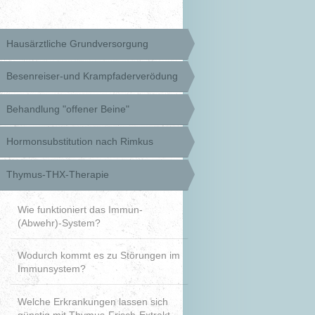
Hausärztliche Grundversorgung
Besenreiser-und Krampfaderverödung
Behandlung "offener Beine"
Hormonsubstitution nach Rimkus
Thymus-THX-Therapie
Wie funktioniert das Immun-
(Abwehr)-System?
Wodurch kommt es zu Störungen im
Immunsystem?
Welche Erkrankungen lassen sich
günstig mit Thymus-Frisch-Extrakt