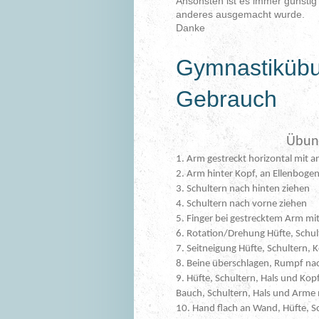
Ansonsten ist es immer günstig 
anderes ausgemacht wurde.
Danke
Gymnastikübu
Gebrauch
Übun
n 06.06.2016 8 Uhr und
1. Arm gestreckt horizontal mit 
2. Arm hinter Kopf, an Ellenboge
3. Schultern nach hinten ziehen
4. Schultern nach vorne ziehen
5. Finger bei gestrecktem Arm mi
6. Rotation/Drehung Hüfte, Schul
7. Seitneigung Hüfte, Schultern, 
8. Beine überschlagen, Rumpf na
9. Hüfte, Schultern, Hals und Ko
Bauch, Schultern, Hals und Arme
10. Hand flach an Wand, Hüfte, Sc