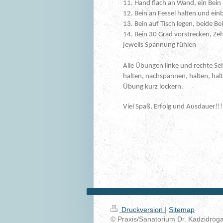
11. Hand flach an Wand, ein Bei
12. Bein an Fessel halten und ein
13. Bein auf Tisch legen, beide 
14. Bein 30 Grad vorstrecken, Ze
jeweils Spannung fühlen
Alle Übungen linke und rechte Se
halten, nachspannen, halten, hal
Übung kurz lockern.
Viel Spaß, Erfolg und Ausdauer!!!
13 Uhr bis Donnerstag, den 09.
Mit freundlichen Grüßen
Ihre Praxis Dr. Kadzidroga
Druckversion
|
Sitemap
© Praxis/Sanatorium Dr. Kadzidrog