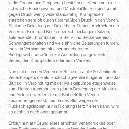
in die Organe und Peripherie) besitzen die Venen nur eine
schwache Bindegewebs- und Muskelhülle. Sie sind somit
gegen Druck wenig widerstandsfähig. Krampfadern
entstehen sehr oft durch übermäßigen Druck in den Venen.
Statische Belastung der Beine beim Stehen, Abdrücken der
Venen im Knie- und Beckenbereich bei langem Sitzen,
aufstauende Thrombosen im Bein- und Beckenbereich,
Schwangerschaften und viele ähnliche Belastungen führen,
meist in Verbindung mit einer angeborenen
Bindegewebsschwäche zur Ausbildung aufgeweiteter
Venen, den Krampfadern oder auch Varizen.
Nun gibt es in den Venen der Beine circa alle 20 Zentimeter
Venenklappen, die als Rückschlagventile fungieren, und das
Blut so, in Verbindung mit der Muskelpumpe etagenweise
zum Herzen transportieren (durch Bewegung der Muskeln
und Gelenke werden die mit Blut gefüllten Venen
zusammengepresst, und da das Blut wegen der
Rückschlagklappen nur in Richtung Herz fließen kann, wird
es deshalb nach oben gepumpt.
Erfolgt nun auf Grund eines erhöhten Venendruckes oder
einer Bindegewebschwäche eine Wandaufweitung im